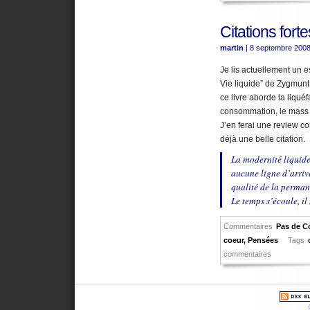
Citations forte
martin
| 8 septembre 200
Je lis actuellement un e
Vie liquide” de Zygmun
ce livre aborde la liquéf
consommation, le mass m
J’en ferai une review co
déjà une belle citation.
La modernité liquide 
aucune ligne d’arrivé
qualité de la perman
Le temps s’écoule, il
Commentaires
Pas de C
coeur
,
Pensées
Tags
commentaires