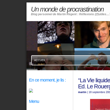
Un monde de procrastination
Blog personnel de Martin Régent : Réflexions ((f)utiles…
ACCUEIL
“La Vie liqui
En ce moment, je lis :
Ed. Le Rouer
martin
| 18 septembre 20
Menu