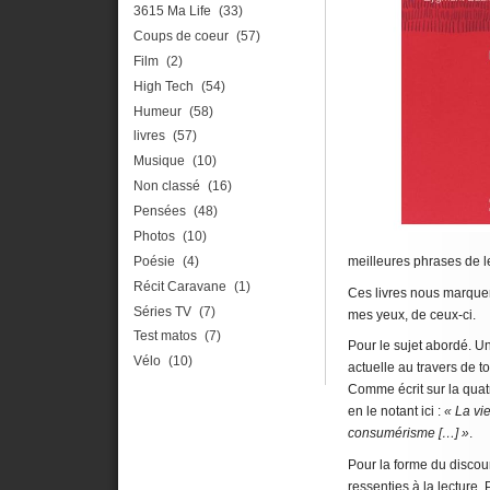
3615 Ma Life
(33)
Coups de coeur
(57)
Film
(2)
High Tech
(54)
Humeur
(58)
livres
(57)
Musique
(10)
Non classé
(16)
Pensées
(48)
Photos
(10)
Poésie
(4)
meilleures phrases de l
Récit Caravane
(1)
Ces livres nous marquent
Séries TV
(7)
mes yeux, de ceux-ci.
Test matos
(7)
Pour le sujet abordé.
Un
Vélo
(10)
actuelle au travers de t
Comme écrit sur la quat
en le notant ici :
« La vi
consumérisme […] »
.
Pour la forme du discour
ressenties à la lecture. 