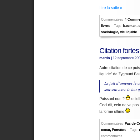
Lire la suite »
Commentaires
4 Commen
livres
Tags
bauman
,
sociologie
,
vie liquide
Citation fortes
martin
| 12 septembre 20
Autre citation de ce pui
liquide” de Zygmunt Ba
Le fait d’amener le c
souvent avec le but q
Puissant non ?
et tel
Ceci dit, cela ne va pa
la forme ultime
Commentaires
Pas de C
coeur
,
Pensées
Tags
commentaires