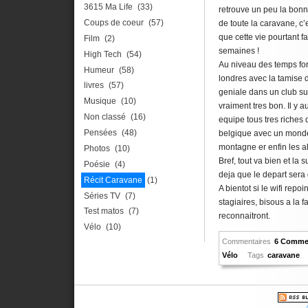
3615 Ma Life
(33)
retrouve un peu la bonn
Coups de coeur
(57)
de toute la caravane, c’e
que cette vie pourtant f
Film
(2)
semaines !
High Tech
(54)
Au niveau des temps fort
Humeur
(58)
londres avec la tamise d
livres
(57)
geniale dans un club su
Musique
(10)
vraiment tres bon. Il y
Non classé
(16)
equipe tous tres riches d
Pensées
(48)
belgique avec un monde
montagne er enfin les a
Photos
(10)
Bref, tout va bien et la s
Poésie
(4)
deja que le depart sera
Récit Caravane
(1)
A bientot si le wifi rep
Séries TV
(7)
stagiaires, bisous a la f
Test matos
(7)
reconnaitront.
Vélo
(10)
Commentaires
6 Commen
Vélo
Tags
caravane