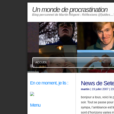
Un monde de procrastination
Blog personnel de Martin Régent : Réflexions ((f)utiles…
ACCUEIL
News de Set
En ce moment, je lis :
martin
| 19 juillet 2007
| 23
bonjour a tous, voici le 
soir. Tout se passe pour
Menu
sympa, l’ambiance est t
sont d’horizons varies m