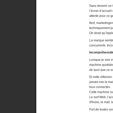
Sans devenir un t
l’écran d’accuei
attente pour ce 
Bref, marketingem
techniquement pa
On dirait qu’Appl
La marque semble
concurrents. Inc
Incompréhensible
Lorsque je vois m
machine quotidie
de quoi que ce so
Et cette réflexio
jamais mis la mai
tous connectés.
Cette machine ra
Le surf Web, l’acc
iPhone, le mail, l
Fort de toutes ce