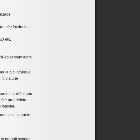
n usage
quelle frustration
SD etc.
’iPad servant alors
ser la bibliothèque
(il y a une
ontre intuitif et peu
ôté propriétaire
 logiciel.
Tunes mais pour le
Un produit hybride,