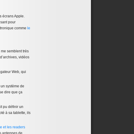
es écrans Apple.
fisant pour
lectronique comme
le
s me semblent très
 d’archives, vidéos
vigateur Web, qui
et un système de
 se dire que ça
t pu définir un
 à sa tablette, ils
ne et les readers
es antennes de