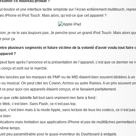
ésumer ce nouveau produit ?
l bouton et une interface tactile simpliste sur l’écran entièrement multitouch, rep
es iPhone et iPod Touch. Mais alors, qu’est-ce que cet appareil ?
ion, je ne le sais toujours pas. Je penche pour un grand iPod Touch. Mais alors quel
te pour ça.
entre plusieurs segments et future victime de la volonté d’avoir voulu tout faire 
appareil ?
peut faire après l’annonce et la présentation de l’appareil, c’est que ce dernier n
à conçu et sorti sur le marché.
ctiles lancées par les marques de PMP ou de MID étaient bien souvent dédiées à 
 ou musical. On peut citer les Cowon, Archos ou autre Ramos. A un prix souvent un 
 ce pour quoi ces appareils étaient conçus, et le faisaient parfaitement.
ion que cette tablette fait tout sans vraiment rien faire à fond :
le Web, c’est bien. Sans Flash, ce n’est pas top.
que, c’est bien mais à la mode Apple, sans lecture de tous les codecs, ce n’est pas
s bien.
lications mais limitation aux applications iPhone et pas de multitâches permettant 
même temps.
cueil peu paramétrable pour le quasi-inventeur du Dashboard à widgets.