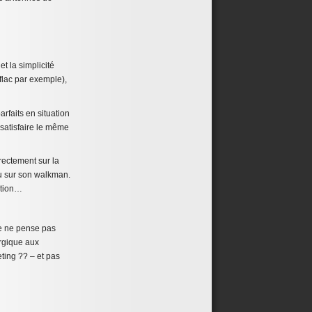
et la simplicité
 flac par exemple),
rfaits en situation
 satisfaire le même
rectement sur la
ou sur son walkman.
stion…
Je ne pense pas
ergique aux
ting ?? – et pas