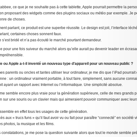
abbee, ce que je ne souhaite pas à cette tablette, Apple pourrait permettre la pers
l en proposant des widgets comme des plugins sociaux ou météo par exemple. Je pe
genre de choses.
ent parlant, ce produit est une superbe réussite. Le design est joli, l’interface léc
rlant, certaines choses sonnent faux.
e s’est bridé et n’a pas écouté le marché pourtant demandeur.
 pour une fois suiveur du marché alors qu’elle aurait pu devenir leader en écrasan
ompréhensible.
 ou Apple a-t-il inventé un nouveau type d’appareil pour un nouveau public ?
es parents ou oncles et tantes utiliser leur ordinateur, je me dis que l’iPad pourrait
nne : un ordinateur vraiment portable, à tout faire, simplement, sans aucune conn
it ayant un rapport avec Internet ou l’informatique. Une simplicité absolue.
n me semble encore plus vraie pour la génération supérieure, celle de mes grands p
n sur une souris ou un clavier mais qui aimeraient pouvoir communiquer avec leurs
ssemble en effet tous les usages de cette génération.
ès aux « trucs funs » qu’il faut avoir vu ou fait pour paraître “connecté” en société v
es photos, la musique et les films.
s constatations, je me pose la question suivante alors que tout le monde semble pré