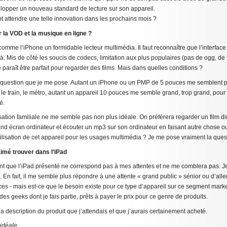
lopper un nouveau standard de lecture sur son appareil.
int attendre une telle innovation dans les prochains mois ?
 la VOD et la musique en ligne ?
 comme l’iPhone un formidable lecteur multimédia. Il faut reconnaître que l’interface 
t là. Mis de côté les soucis de codecs, limitation aux plus populaires (pas de ogg, de
e paraît être parfait pour regarder des films. Mais dans quelles conditions ?
le question que je me pose. Autant un iPhone ou un PMP de 5 pouces me semblent pa
 le train, le métro, autant un appareil 10 pouces me semble grand, trop grand, pour
é.
isation familiale ne me semble pas non plus idéale. On préfèrera regarder un film di
and écran ordinateur et écouter un mp3 sur son ordinateur en faisant autre chose 
utilisation de cet appareil pour les usages multimédia ? Je me pose vraiment la que
aimé trouver dans l’iPad
dent que l’iPad présenté ne correspond pas à mes attentes et ne me comblera pas. 
i. En fait, il me semble plus répondre à une attente « grand public » sénior ou d’all
ces - mais est-ce que le besoin existe pour ce type d’appareil sur ce segment marke
des geeks dont je fais partie, prêts à payer le prix pour ce genre de produits.
la description du produit que j’attendais et que j’aurais certainement acheté.
 idéale