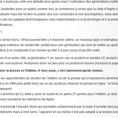
pple n’avait pas créé une tablette pour geeks mais l’ordinateur des générations oublié
es évidentes pour un public comme moi, je commence à croire que la cible d’Apple n
ituelle mais bel et bien le public des non connectés et non technophiles, voire d
s par les gadgets technologiques mais imperméables à la technologie et à la prise
dinateurs.
 ?
 sénior donc, l’iPad pourrait être LA machine ultime, un nouveau type d’ordinateur
signe extérieur de modernité, parfait pour une génération qui veut se mettre au goût
 face à la complexité d’un monde qu’elle n’a pas conçu et qu’elle subit.
n d’un autre côté, la génération Y, en aucun cas ce produit ne semble LE produit u
, de concessions. Analysons donc un peu plus ce produit et voyons pourquoi je juge 
uver la presse et l’édition. A mes yeux, c’est clairement partie remise.
es opportunistes du secteur de l’édition ou de la presse qui m’auraient lu derniè
e a en effet joué petits bras sur ce qui aurait pu relancer la presse en ligne : la lect
appareil.
 proches qu’il y allait y avoir un avant et un après 27 janvier pour l’édition, je doi
’avais surestimé les intentions de Apple.
 ont présenté l’ebooks Store qui permettra certainement par la suite d’acheter des j
éliorés mais à mon sens, l’appareil en lui-même n’est pas adapté à la lecture pou