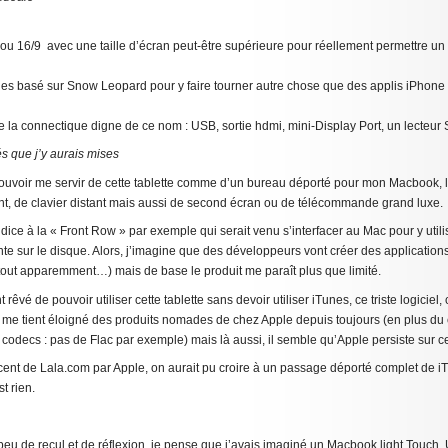
 ou 16/9 avec une taille d’écran peut-être supérieure pour réellement permettre u
es basé sur Snow Leopard pour y faire tourner autre chose que des applis iPhone (
la connectique digne de ce nom : USB, sortie hdmi, mini-Display Port, un lecteur 
és que j’y aurais mises
pouvoir me servir de cette tablette comme d’un bureau déporté pour mon Macbook, l
t, de clavier distant mais aussi de second écran ou de télécommande grand luxe.
ce à la « Front Row » par exemple qui serait venu s’interfacer au Mac pour y utili
e sur le disque. Alors, j’imagine que des développeurs vont créer des applications 
 tout apparemment…) mais de base le produit me paraît plus que limité.
rêvé de pouvoir utiliser cette tablette sans devoir utiliser iTunes, ce triste logiciel, c
me tient éloigné des produits nomades de chez Apple depuis toujours (en plus du c
 codecs : pas de Flac par exemple) mais là aussi, il semble qu’Apple persiste sur ce
écent de Lala.com par Apple, on aurait pu croire à un passage déporté complet de i
t rien.
 peu de recul et de réflexion, je pense que j’avais imaginé un Macbook light Touch. 