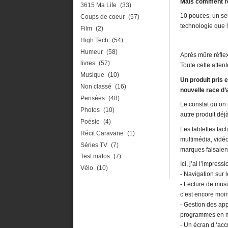
Mais comment r
3615 Ma Life
(33)
10 pouces, un seu
Coups de coeur
(57)
technologie que l
Film
(2)
High Tech
(54)
Humeur
(58)
Après mûre réflex
livres
(57)
Toute cette atten
Musique
(10)
Un produit pris 
Non classé
(16)
nouvelle race d’
Pensées
(48)
Le constat qu’on 
Photos
(10)
autre produit déj
Poésie
(4)
Les tablettes ta
Récit Caravane
(1)
multimédia, vidéo
Séries TV
(7)
marques faisaient
Test matos
(7)
Ici, j’ai l’impress
Vélo
(10)
- Navigation sur 
- Lecture de musi
c’est encore moin
- Gestion des app
programmes en 
- Un écran d ‘ac