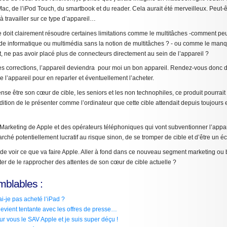
 Mac, de l’iPod Touch, du smartbook et du reader. Cela aurait été merveilleux. Peut-
 à travailler sur ce type d’appareil…
le doit clairement résoudre certaines limitations comme le multitâches -comment pe
e informatique ou multimédia sans la notion de multitâches ? - ou comme le manq
t, ne pas avoir placé plus de connecteurs directement au sein de l’appareil ?
s corrections, l’appareil deviendra pour moi un bon appareil. Rendez-vous donc 
e l’appareil pour en reparler et éventuellement l’acheter.
nse être son cœur de cible, les seniors et les non technophiles, ce produit pourrait
ndition de le présenter comme l’ordinateur que cette cible attendait depuis toujour
e Marketing de Apple et des opérateurs téléphoniques qui vont subventionner l’appar
arché potentiellement lucratif au risque sinon, de se tromper de cible et d’être un 
 de voir ce que va faire Apple. Aller à fond dans ce nouveau segment marketing ou 
ter de le rapprocher des attentes de son cœur de cible actuelle ?
mblables :
i-je pas acheté l’iPad ?
evient tentante avec les offres de presse…
our vous le SAV Apple et je suis super déçu !