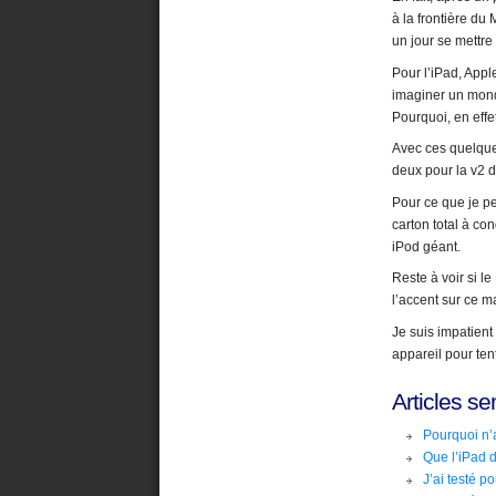
à la frontière du
un jour se mettre
Pour l’iPad, App
imaginer un mond
Pourquoi, en effe
Avec ces quelque
deux pour la v2 d
Pour ce que je pe
carton total à co
iPod géant.
Reste à voir si l
l’accent sur ce m
Je suis impatient
appareil pour ten
Articles se
Pourquoi n’a
Que l’iPad d
J’ai testé p