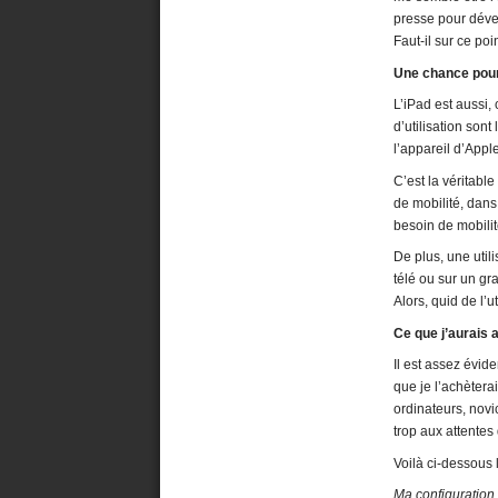
presse pour déve
Faut-il sur ce po
Une chance pour
L’iPad est aussi,
d’utilisation son
l’appareil d’Appl
C’est la véritab
de mobilité, dans
besoin de mobilit
De plus, une util
télé ou sur un gr
Alors, quid de l’
Ce que j’aurais 
Il est assez évi
que je l’achètera
ordinateurs, novi
trop aux attentes 
Voilà ci-dessous 
Ma configuration