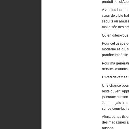
produit : et si A
A voir les lacun
cœur de cible hab
séduits ou amusé
mal aisée des or
Qu’en dites-vous
Pour cet usage de
moderne et joli, 
paraître imbécile
Pour ma génératio
défauts, d’oublis
L’iPad devait sa
Une chance pour l
reste ouvert. Appl
journaux sur son 
J’annonçais à mes
sur ce coup-là, j
Alors, certes ils
des magazines am
raisons.