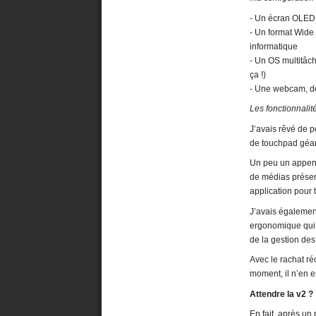
- Un écran OLED
- Un format Wide
informatique
- Un OS multitâch
ça !)
- Une webcam, de 
Les fonctionnalit
J’avais rêvé de 
de touchpad géan
Un peu un appendi
de médias présent
application pour
J’avais également 
ergonomique qui 
de la gestion des
Avec le rachat r
moment, il n’en es
Attendre la v2 ?
En fait, après un