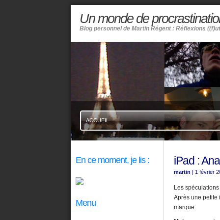
Un monde de procrastinatio
Blog personnel de Martin Régent : Réflexions ((f)u
ACCUEIL
iPad : Ana
En ce moment, je lis :
martin
| 1 février 
Les spéculations a
Après une petite 
Menu
marque.