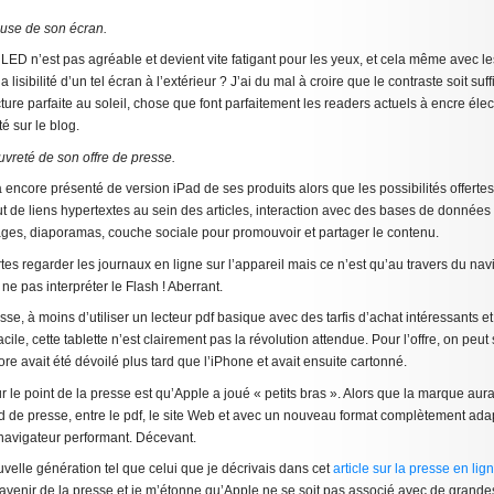
ause de son écran.
 LED n’est pas agréable et devient vite fatigant pour les yeux, et cela même avec l
a lisibilité d’un tel écran à l’extérieur ? J’ai du mal à croire que le contraste soit suf
ture parfaite au soleil, chose que font parfaitement les readers actuels à encre é
té sur le blog.
uvreté de son offre de presse.
 encore présenté de version iPad de ses produits alors que les possibilités offerte
ut de liens hypertextes au sein des articles, interaction avec des bases de données
es, diaporamas, couche sociale pour promouvoir et partager le contenu.
rtes regarder les journaux en ligne sur l’appareil mais ce n’est qu’au travers du na
ne pas interpréter le Flash ! Aberrant.
sse, à moins d’utiliser un lecteur pdf basique avec des tarfis d’achat intéressants 
ile, cette tablette n’est clairement pas la révolution attendue. Pour l’offre, on peut
ore avait été dévoilé plus tard que l’iPhone et avait ensuite cartonné.
 le point de la presse est qu’Apple a joué « petits bras ». Alors que la marque aurai
de presse, entre le pdf, le site Web et avec un nouveau format complètement adapté
 navigateur performant. Décevant.
velle génération tel que celui que je décrivais dans cet
article sur la presse en lig
’avenir de la presse et je m’étonne qu’Apple ne se soit pas associé avec de grand