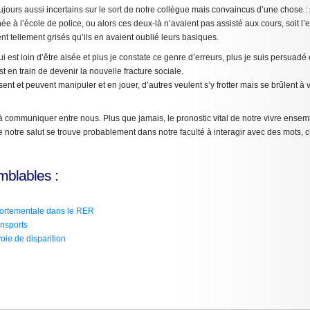
jours aussi incertains sur le sort de notre collègue mais convaincus d’une chose : 
ée à l’école de police, ou alors ces deux-là n’avaient pas assisté aux cours, soit l’e
t tellement grisés qu’ils en avaient oublié leurs basiques.
ui est loin d’être aisée et plus je constate ce genre d’erreurs, plus je suis persuadé
 en train de devenir la nouvelle fracture sociale.
sent et peuvent manipuler et en jouer, d’autres veulent s’y frotter mais se brûlent à 
 communiquer entre nous. Plus que jamais, le pronostic vital de notre vivre ense
 notre salut se trouve probablement dans notre faculté à interagir avec des mots, ch
mblables :
ortementale dans le RER
ansports
oie de disparition