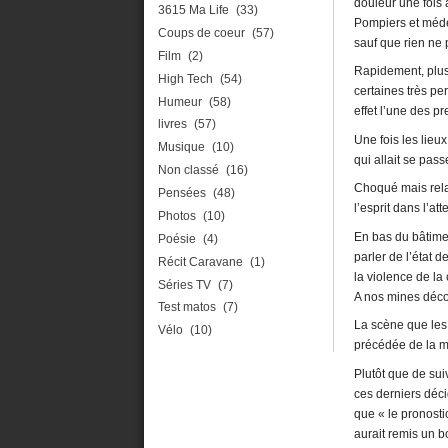
douleur une fois 
3615 Ma Life
(33)
Pompiers et méde
Coups de coeur
(57)
sauf que rien ne 
Film
(2)
Rapidement, plus
High Tech
(54)
certaines très pe
Humeur
(58)
effet l’une des p
livres
(57)
Une fois les lie
Musique
(10)
qui allait se pass
Non classé
(16)
Choqué mais relat
Pensées
(48)
l’esprit dans l’a
Photos
(10)
En bas du bâtimen
Poésie
(4)
parler de l’état 
Récit Caravane
(1)
la violence de la
Séries TV
(7)
A nos mines déconf
Test matos
(7)
La scène que les
Vélo
(10)
précédée de la m
Plutôt que de sui
ces derniers déci
que « le pronosti
aurait remis un b