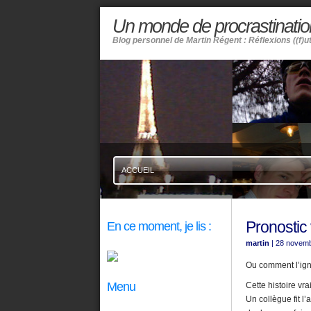
Un monde de procrastinatio
Blog personnel de Martin Régent : Réflexions ((f)u
ACCUEIL
Pronostic
En ce moment, je lis :
martin
| 28 novem
Ou comment l’igno
Menu
Cette histoire vr
Un collègue fit l’