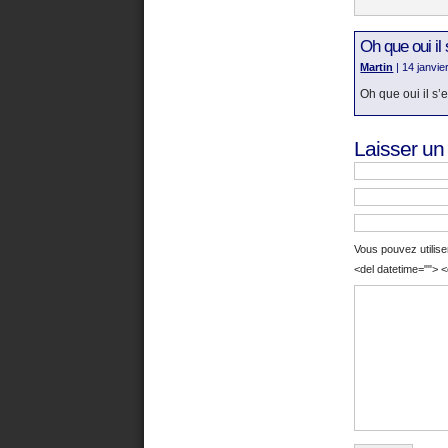
Oh que oui il 
Martin
| 14 janvi
Oh que oui il s’
Laisser u
Vous pouvez utilise
<del datetime=""> <