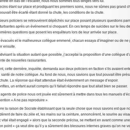
arrêté en bas de l’escalier, nous nous sommes tous dirigés vers lui.
cins étant sur place et prodiguant les premiers soins, nous ne sûmes pas grand c
pouvait être écarté étant donné la chute, les conditions de la chute.
ieurs policiers se retrouvèrent dépêchés sur place posant plusieurs questions par
rturbantes après un événement si choquant. En ces temps de suicides sur le lieu de t
remières questions que posent les enquêteurs lors de leur arrivée sur place.
ux évacués et le malheureux collègue emmené, chacun essaya d’imaginer ou de ne 
er ensuite.
ivisant la situation autant que possible, j’acceptai la proposition d’une collègue d’
ttente de nouvelles rassurantes.
t, cette dernière, inquiète, demanda aux deux policiers en faction s’ils avaient e
de santé de notre collègue. Au fond de nous, nous savions que tout pouvait être pr
 chute. La réponse qui était attendue était évidemment un message d’espoir.
ites, un enfant aurait compris qu’il fallait répondre que tout allait bien se passer.
 agents de police nous ont jouée est sûrement à mettre dans tous les manuels d’éc
ention « A ne pas reproduire »
vre la raison de Socrate établissant que la seule chose que nous savons est que n
dèrent de faire du zèle et, les mains sur la ceinture, annoncèrent, le sourire au vis
c vital était engagé » alors que la seconde précisa, se mettant en avant comme une
on point « ça veut dire qu’il y a sûrement des blessures internes graves qu’on ne 