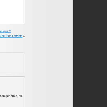
ronique ?
uteur de l’attente
»
ation générale, où