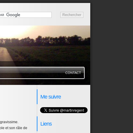
CONTACT
Me suivre
 gravissime.
Liens
ible et son râle de