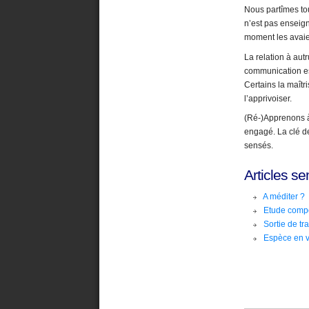
Nous partîmes tou
n’est pas enseign
moment les avaien
La relation à autr
communication est
Certains la maîtri
l’apprivoiser.
(Ré-)Apprenons à
engagé. La clé de
sensés.
Articles se
A méditer ?
Etude comp
Sortie de tr
Espèce en v