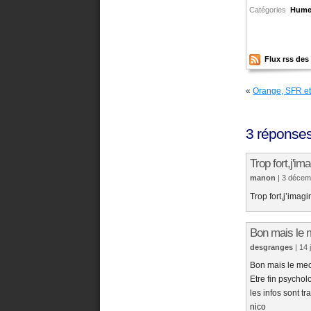
Catégories
Hume
Flux rss de
«
Orange, SFR et 
3 réponse
Trop fort,j'ima
manon
| 3 déce
Trop fort,j’imagi
Bon mais le me
desgranges
| 14
Bon mais le mec i
Etre fin psychol
les infos sont t
nico