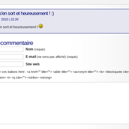
s'en sort et heureusement ! :)
er 2010
| 22:20
en sort et heureusement !
n commentaire
Nom
(requis)
E-mail
(ne sera pas affiché)
(requis)
Site web
r ces balises html : <a href="" title=""> <abbr title=""> <acronym title=""> <b> <blockquote cit
em> <i> <q cite=""> <strike> <strong>