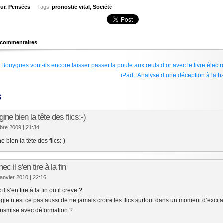
ur
,
Pensées
Tags
pronostic vital
,
Société
s commentaires
Bouygues vont-ils encore laisser passer la poule aux œufs d’or avec le livre élect
iPad : Analyse d’une déception à la ha
s
gine bien la tête des flics:-)
mbre 2009
| 21:34
ne bien la tête des flics:-)
c il s'en tire à la fin
 janvier 2010
| 22:16
l s’en tire à la fin ou il creve ?
ogie n’est ce pas aussi de ne jamais croire les flics surtout dans un moment d’excit
ransmise avec déformation ?