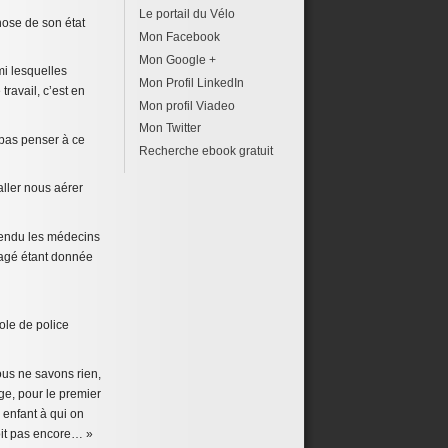
Le portail du Vélo
hose de son état
Mon Facebook
Mon Google +
mi lesquelles
Mon Profil LinkedIn
ravail, c’est en
Mon profil Viadeo
Mon Twitter
pas penser à ce
Recherche ebook gratuit
aller nous aérer
ntendu les médecins
ésagé étant donnée
ole de police
ous ne savons rien,
age, pour le premier
 enfant à qui on
voit pas encore… »