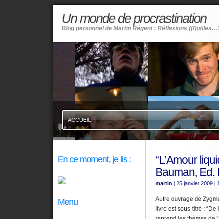
Un monde de procrastination
Blog personnel de Martin Régent : Réflexions ((f)utiles…
ACCUEIL
“L’Amour liqu
En ce moment, je lis :
Bauman, Ed. H
martin
| 25 janvier 2009
| 
Autre ouvrage de Zygmun
Menu
livre est sous-titré : “De
reprend les thèmes de