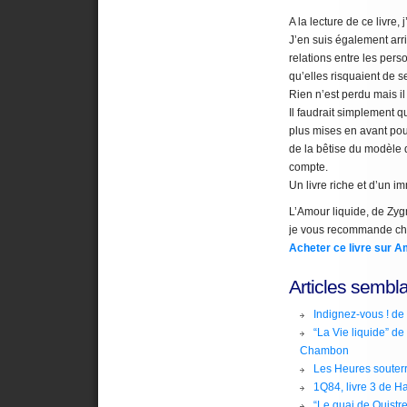
A la lecture de ce livre,
J’en suis également arri
relations entre les pers
qu’elles risquaient de s
Rien n’est perdu mais il
Il faudrait simplement q
plus mises en avant po
de la bêtise du modèle
compte.
Un livre riche et d’un im
L’Amour liquide, de Zy
je vous recommande cha
Acheter ce livre sur 
Articles sembla
Indignez-vous ! de
“La Vie liquide” 
Chambon
Les Heures souter
1Q84, livre 3 de H
“Le quai de Ouist