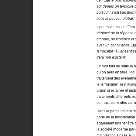
de l’Etat le plus auton
agi depuis un territoire
puisqu’il s’est transfor
flotte le pouvoir global.
”
Il poursuit ensuite “
Tout
déplacé de la réponse q
globale, de violence et
avec un conflit entre Eta
terrorisme” à l’anéanti
déjà non existant
”
On voit tout de suite la 
qu’on peut en faire. Moi 
traitement des événemen
le terrorisme”, je n’ava
vision si éclairée et jus
traitements différents ex
connus, soit évités car 
Dans la partie traitant d
parle de la modificatio
également une fenêtre d
la société moderne par c
qui n’est plus basé sur