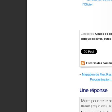
l’Olivier
Catégories
Coups de co
critique de livres
,
livres
Flux rss des comme
«
Migration du Flux Rs
Procrastination,
Une réponse
Merci pour cette be
Hamda
| 29 juin 2016
| 6