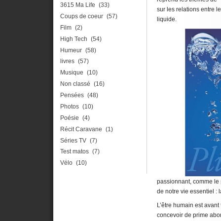
3615 Ma Life
(33)
sur les relations entre
Coups de coeur
(57)
liquide.
Film
(2)
High Tech
(54)
Humeur
(58)
livres
(57)
Musique
(10)
Non classé
(16)
Pensées
(48)
Photos
(10)
Poésie
(4)
Récit Caravane
(1)
Séries TV
(7)
Test matos
(7)
Vélo
(10)
passionnant, comme le pr
de notre vie essentiel : l
L’être humain est avant 
concevoir de prime abor