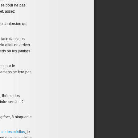
sise pour ne pas
ref, assez
ne contorsion qui
à face dans des
a allait en arriver
ieds ou les jambes
ent par le
Siemens ne fera pas
é, thème des
faire sentir…?
grève, à bloquer le
e sur les médias
, je