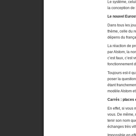
Le système, celu
la conception de 
Le nouvel Eurost
Dans tous les jo
thème, celle du r
dépens du frança
La réaction de p
par Alstom, la n
c’est faux, c’est 
fonctionnement de
Toujours est-il 
poser la question
étant franchement
modèle Alstom et
Carrés : places 
En effet, si vou
vous. De même, m
tenir son nom que
échanges très vif
Impossible en effe