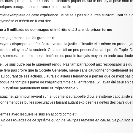
ues trucs qui m’ont frappé dans mes lectures papier ou sur le net. J’y ai posé mon re
elques paragraphes d’errance intellectuelle…
mier exemplaire de cette expérience. Je ne sais pas si d’autres suivront. Tout cel
ynthèse et d’écriture à vrai dire.
 à 5 milliards de dommages et intérêts et à 3 ans de prison ferme
e jugement qui a fait grand bruit.
s yeux disproportionnée. Je trouve que la justice s’insulte elle-même en prononçan
der les citoyens à la soutenir. Cela me fait un peu penser à un anti procès Tapie. D
, sommes astronomiques et indécentes pour le français moyen en proie aux doutes 
viel, Je suis outré par le jugement rendu. Pas tant par rapport aux responsabilités du
me fera pas croire que la Société Générale, même sans cautionner officiellement le
as au courant de ses actions. J’aurais d’ailleurs tendance à penser que ce n’est pas
poque ne font plus partie de l’organigramme de l’entreprise. S’il avait été seul en 
 un système parfaitement huilé et irréprochable ?
gazine, Zemmour revient sur le jugement et rappelle d’où le système captitaliste sp
ctionnement des bulles spéculatives faisant autant exploser les dettes des pays que 
 termes avec lesquels je suis en accord complet :
qu’un des rouages de ce système qu’on ne veut pas remettre en cause. Sa punition 
”