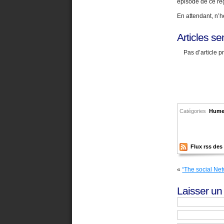
épisode de ce reg
En attendant, n’h
Articles se
Pas d’article 
Catégories
Hume
Flux rss de
«
“The social Net
Laisser u