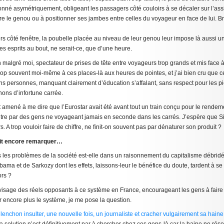
onné asymétriquement, obligeant les passagers côté couloirs à se décaler sur l’as
tre le genou ou à positionner ses jambes entre celles du voyageur en face de lui. B
s côté fenêtre, la poubelle placée au niveau de leur genou leur impose là aussi u
les esprits au bout, ne serait-ce, que d’une heure.
en malgré moi, spectateur de prises de tête entre voyageurs trop grands et mis face 
rop souvent moi-même à ces places-là aux heures de pointes, et j’ai bien cru que cel
ins personnes, manquant clairement d’éducation s’affalant, sans respect pour les p
ons d’infortune carrée.
amené à me dire que l’Eurostar avait été avant tout un train conçu pour le rendem
être par des gens ne voyageant jamais en seconde dans les carrés. J’espère que 
. A trop vouloir faire de chiffre, ne finit-on souvent pas par dénaturer son produit ?
ait encore remarquer…
us les problèmes de la société est-elle dans un raisonnement du capitalisme débrid
a et de Sarkozy dont les effets, laissons-leur le bénéfice du doute, tardent à se 
ors ?
 visage des réels opposants à ce système en France, encourageant les gens à faire 
 encore plus le système, je me pose la question.
lenchon insulter, une nouvelle fois, un journaliste et cracher vulgairement sa hain