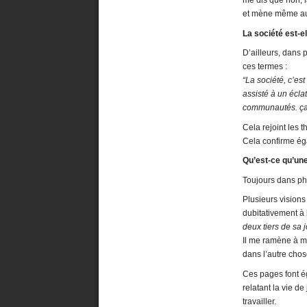
me dis que non, l
et mène même a
La société est-e
D’ailleurs, dans 
ces termes :
“La société, c’est
assisté à un écla
communautés. ça m
Cela rejoint les 
Cela confirme ég
Qu’est-ce qu’une
Toujours dans ph
Plusieurs visions
dubitativement à 
deux tiers de sa 
Il me ramène à ma
dans l’autre chose
Ces pages font ég
relatant la vie de
travailler.