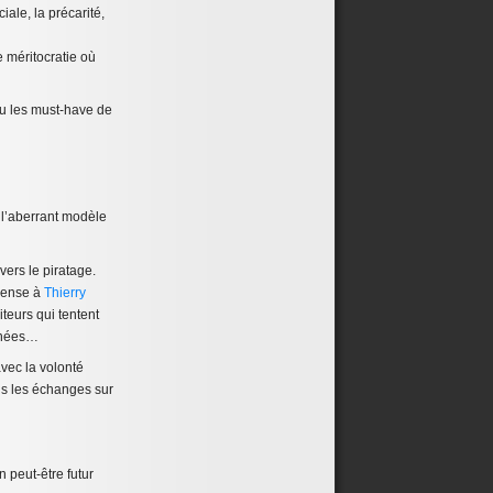
iale, la précarité,
 méritocratie où
nu les must-have de
 l’aberrant modèle
vers le piratage.
 pense à
Thierry
teurs qui tentent
années…
vec la volonté
dans les échanges sur
 peut-être futur