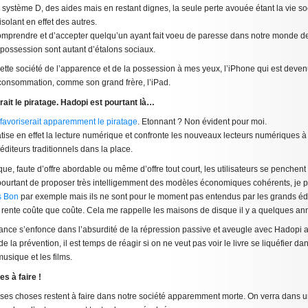
de système D, des aides mais en restant dignes, la seule perte avouée étant la vie soc
olant en effet des autres.
comprendre et d’accepter quelqu’un ayant fait voeu de paresse dans notre monde de
 possession sont autant d’étalons sociaux.
ette société de l’apparence et de la possession à mes yeux, l’iPhone qui est deve
 consommation, comme son grand frère, l’iPad.
rait le piratage. Hadopi est pourtant là…
 favoriserait apparemment le piratage
. Etonnant ? Non évident pour moi.
tise en effet la lecture numérique et confronte les nouveaux lecteurs numériques à
diteurs traditionnels dans la place.
ue, faute d’offre abordable ou même d’offre tout court, les utilisateurs se penchent 
 pourtant de proposer très intelligemment des modèles économiques cohérents, je
s Bon
par exemple mais ils ne sont pour le moment pas entendus par les grands édi
r rente coûte que coûte. Cela me rappelle les maisons de disque il y a quelques 
rance s’enfonce dans l’absurdité de la répression passive et aveugle avec Hadopi a
e de la prévention, il est temps de réagir si on ne veut pas voir le livre se liquéfier 
usique et les films.
s à faire !
ses choses restent à faire dans notre société apparemment morte. On verra dans un