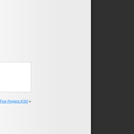
m Five Fingers KSO
»