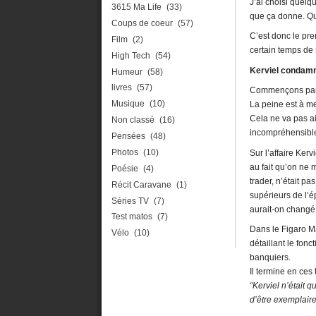
J’ai choisi quelq
3615 Ma Life
(33)
que ça donne. Qu
Coups de coeur
(57)
C’est donc le pre
Film
(2)
certain temps de s
High Tech
(54)
Kerviel condamné
Humeur
(58)
livres
(57)
Commençons par c
Musique
(10)
La peine est à me
Cela ne va pas ai
Non classé
(16)
incompréhensible
Pensées
(48)
Photos
(10)
Sur l’affaire Ker
au fait qu’on ne 
Poésie
(4)
trader, n’était p
Récit Caravane
(1)
supérieurs de l’é
Séries TV
(7)
aurait-on changé
Test matos
(7)
Dans le Figaro Ma
Vélo
(10)
détaillant le fon
banquiers.
Il termine en ces
“Kerviel n’était 
d’être exemplaire