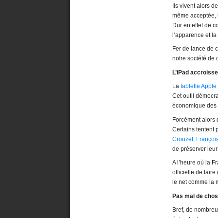
Ils vivent alors 
même acceptée, is
Dur en effet de 
l’apparence et la
Fer de lance de c
notre société de
L’iPad accroisse
La
tablette Apple
Cet outil démocra
économique des é
Forcément alors q
Certains tentent
Crouzet
,
Françoi
de préserver leu
A l’heure où la F
officielle de fair
le net comme la m
Pas mal de chose
Bref, de nombreu