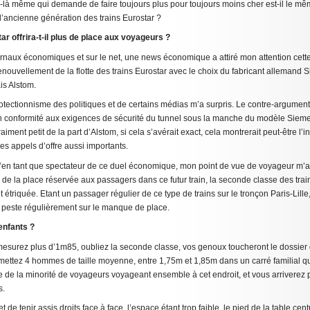
i-là même qui demande de faire toujours plus pour toujours moins cher est-il le m
l’ancienne génération des trains Eurostar ?
ar offrira-t-il plus de place aux voyageurs ?
urnaux économiques et sur le net, une news économique a attiré mon attention cett
enouvellement de la flotte des trains Eurostar avec le choix du fabricant allemand
is Alstom.
rotectionnisme des politiques et de certains médias m’a surpris. Le contre-argumen
on conformité aux exigences de sécurité du tunnel sous la manche du modèle Sieme
vraiment petit de la part d’Alstom, si cela s’avérait exact, cela montrerait peut-être 
s appels d’offre aussi importants.
qu’en tant que spectateur de ce duel économique, mon point de vue de voyageur m
 de la place réservée aux passagers dans ce futur train, la seconde classe des trai
 étriquée. Etant un passager régulier de ce type de trains sur le tronçon Paris-Lille
 peste régulièrement sur le manque de place.
enfants ?
s mesurez plus d’1m85, oubliez la seconde classe, vos genoux toucheront le dossier
ettez 4 hommes de taille moyenne, entre 1,75m et 1,85m dans un carré familial qui 
 de la minorité de voyageurs voyageant ensemble à cet endroit, et vous arriverez 
s.
t de tenir assis droits face à face, l’espace étant trop faible, le pied de la table cent