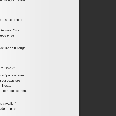
ud rien, elle scinde
mbre s’exprime en
lobalisée. On a
repli entre
 lire en fil rouge.
 réussie ?”
iser”
porte à rêver
dispose pas des
el Néo…
té d’épanouissement
 travailler”
rs de ne plus