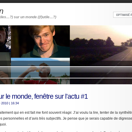
n
tiles…?) sur un monde ((f)utile…?)
r le monde, fenêtre sur l’actu #1
e 2010
| 16:34
raitement qui en est fait me font souvent réagir. J’ai voulu la lire, tenter de la synthéti
 personnelles et d’avis très subjectifs. Je pense que je serais capable de digress
quoi.