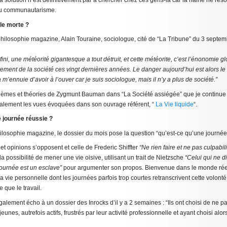
a solution n’est définitivement par à chercher chez ces gens-là car la haine ne réso
u communautarisme.
lle morte ?
philosophie magazine, Alain Touraine, sociologue, cité de “La Tribune” du 3 septe
 fini, une météorité gigantesque a tout détruit, et cette météorite, c’est l’énonomie g
tement de la société ces vingt dernières années. Le danger aujourd’hui est alors le 
’ennuie d’avoir à l’ouver car je suis sociologue, mais il n’y a plus de société.”
thèmes et théories de Zygmunt Bauman dans “La Société assiégée” que je continue de
alement les vues évoquées dans son ouvrage référent, “
La Vie liquide
“.
 journée réussie ?
ilosophie magazine, le dossier du mois pose la question “qu’est-ce qu’une journée
 et opinions s’opposent et celle de Frederic Shiffter
“Ne rien faire et ne pas culpabil
la possibilité de mener une vie oisive, utilisant un trait de Nietzsche
“Celui qui ne 
journée est un esclave”
pour argumenter son propos
.
Bienvenue dans le monde ré
 vie personnelle dont les journées parfois trop courtes retranscrivent cette volon
 que le travail.
alement écho à un dossier des Inrocks d’il y a 2 semaines : “Ils ont choisi de ne pas
 jeunes, autrefois actifs, frustrés par leur activité professionnelle et ayant choisi alo