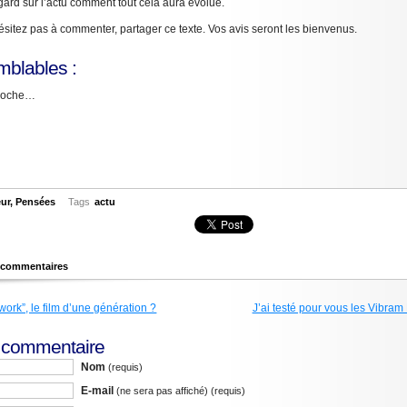
ard sur l’actu comment tout cela aura évolué.
ésitez pas à commenter, partager ce texte. Vos avis seront les bienvenus.
mblables :
proche…
ur
,
Pensées
Tags
actu
s commentaires
work”, le film d’une génération ?
J’ai testé pour vous les Vibra
n commentaire
Nom
(requis)
E-mail
(ne sera pas affiché)
(requis)