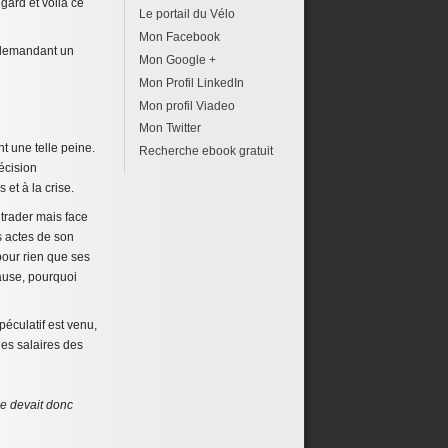
gard et voilà ce
Le portail du Vélo
Mon Facebook
a demandant un
Mon Google +
Mon Profil LinkedIn
Mon profil Viadeo
Mon Twitter
t une telle peine.
Recherche ebook gratuit
écision
et à la crise.
 trader mais face
s actes de son
 pour rien que ses
cause, pourquoi
éculatif est venu,
les salaires des
se devait donc