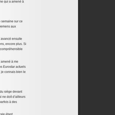
ême qui a amené à
e semaine sur ce
 Siemens aux
t avancé ensuite
ns, encore plus. Si
l’incompréhensible
’a amené à me
ns Eurostar actuels
, je connais bien le
 du siège devant
ne doit d’ailleurs
parfois à des
rale étant