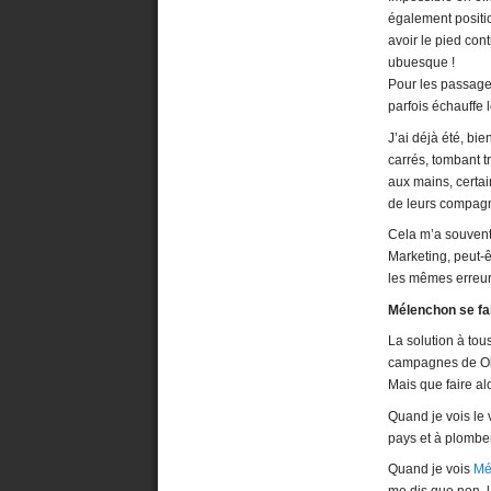
également positi
avoir le pied con
ubuesque !
Pour les passager
parfois échauffe 
J’ai déjà été, bi
carrés, tombant t
aux mains, certa
de leurs compagn
Cela m’a souvent 
Marketing, peut-
les mêmes erreurs
Mélenchon se f
La solution à to
campagnes de Obam
Mais que faire al
Quand je vois le
pays et à plomber
Quand je vois
Mé