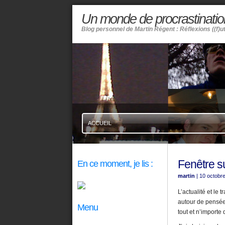
Un monde de procrastinatio
Blog personnel de Martin Régent : Réflexions ((f)u
ACCUEIL
Fenêtre su
En ce moment, je lis :
martin
| 10 octobr
L’actualité et le t
autour de pensées
Menu
tout et n’importe 