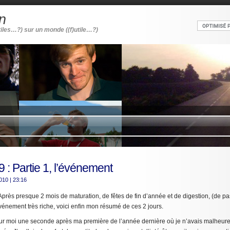
n
tiles…?) sur un monde ((f)utile…?)
 : Partie 1, l’événement
2010
| 23:16
Après presque 2 mois de maturation, de fêtes de fin d’année et de digestion, (de p
énement très riche, voici enfin mon résumé de ces 2 jours.
ur moi une seconde après ma première de l’année dernière où je n’avais malheur