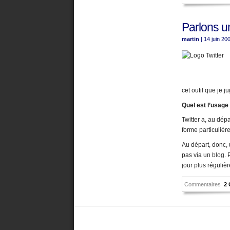
Parlons u
martin
| 14 juin 20
cet outil que je j
Quel est l’usage 
Twitter a, au dép
forme particulière
Au départ, donc, 
pas via un blog. 
jour plus réguliè
Commentaires
2 