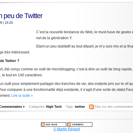
n peu de Twitter
09
| 15:20
C’est la nouvelle tendance du Web, le must-have de geeks e
net de la génération Y.
Etant un peu dubitatif au tout départ, je m’y suis mis et ai f
uge très intéressant.
de Twitter ?
art, été conçu comme un outil de microblogging, c’est-à-dire un outil de blog rapide
, le tout en 140 caractères.
un outil pour simplement partager des tranches de vie, des instants pris sur le vif q
Pour comparer à une fonctionnalité déjà existante, il s’agit d’une sorte de statut F
rement.
Lire la suite »
Commentaires »
Catégories
High Tech
Tags
twitter
Flux rss des commentaire
© Martin Régent