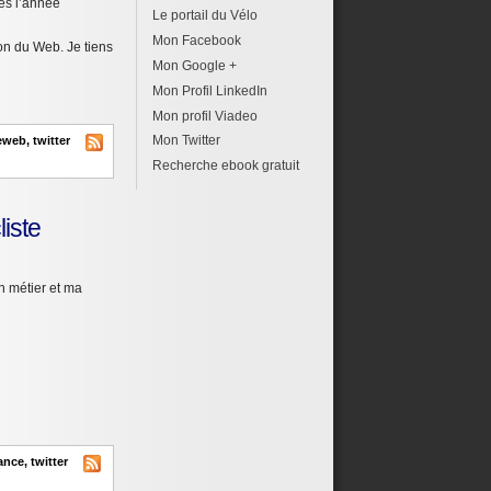
ies l’année
Le portail du Vélo
Mon Facebook
ion du Web. Je tiens
Mon Google +
Mon Profil LinkedIn
Mon profil Viadeo
Mon Twitter
eweb
,
twitter
Recherche ebook gratuit
liste
on métier et ma
ance
,
twitter