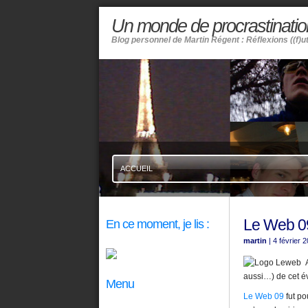
Un monde de procrastinatio
Blog personnel de Martin Régent : Réflexions ((f)u
ACCUEIL
Le Web 09
En ce moment, je lis :
martin
| 4 février 
aussi…) de cet év
Menu
Le Web 09
fut po