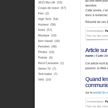
qu’une demi-journ
3615 Ma Life
(33)
dernière.
Coups de coeur
(57)
Cette année, c’es
Film
(2)
donc à remercier 
High Tech
(54)
Résumé de ces 2 j
Humeur
(58)
livres
(57)
Commentaires
Pa
Musique
(10)
Flux rss des com
Non classé
(16)
Pensées
(48)
Article su
Photos
(10)
martin
| 9 juillet 2
Poésie
(4)
Récit Caravane
(1)
Cet article écrit
passion, le Web et
Séries TV
(7)
Test matos
(7)
Quand les 
Vélo
(10)
communica
sur le
portail du 
Commentaires
Pa
Flux rss des com