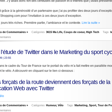
ée. J’y allais donc fort des certitudes de passion et d’intérêts que j’avais pressent
t grâce à la générosité d’un partenaire que j’ai pu profiter des deux jours d’except
Shopping.com pour l’invitation à ces deux jours d’exception.
ours très riches. Première partie, l’ambiance et le contexte.
Lire la suite »
s de Commentaires »
Catégories
3615 Ma Life
,
Coups de coeur
,
High Tech
Tags
l
mentaires
r l’étude de Twitter dans le Marketing du sport cyc
009
| 23:55
 dans le cadre du Tour de France sur le portail du vélo m’a fait mettre en parallèle m
 le vélo. A découvrir en cliquant sur le lien ci-dessous :
forçats de la route deviennent des forçats de la
tion Web avec Twitter
vélo
s de Commentaires »
Catégories
Humeur
,
Vélo
Tags
Marketing
,
Sport
,
Tour de Fr
mentaires