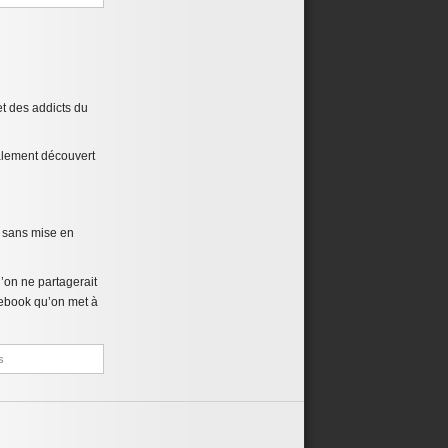
t des addicts du
inalement découvert
, sans mise en
u’on ne partagerait
acebook qu’on met à
s