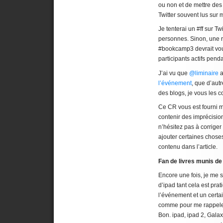
ou non et de mettre des
Twitter souvent lus sur 
Je tenterai un #ff sur T
personnes. Sinon, une r
#bookcamp3 devrait vous
participants actifs penda
J’ai vu que
@liminaire
a
l’événement
, que d’aut
des blogs, je vous les 
Ce CR vous est fourni m
contenir des imprécisio
n’hésitez pas à corrige
ajouter certaines choses
contenu dans l’article.
Fan de livres munis de
Encore une fois, je me 
d’ipad tant cela est prat
l’événement et un certai
comme pour me rappel
Bon. ipad, ipad 2, Gala