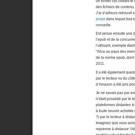
un fichier css codant le
des fichiers de contenu.
J’ai d’ailleurs retrouvé
projet
dans lequel tout e
conseille.
Est venue ensuite une d
l’epub et de la concurr
l’utilisant, exemple étan
“Alice au pays des merve
de la norme epub, dont 
2011.
Il a été également quest
par le lecteur vu du côté
d’Amazon a été pris pour 
Je ne savais pas par ex
n’était possédé par le le
plateformes distantes s
à toute oeuvre achetée 
?) par le lecteur à dista
Imaginez que vous acheti
reprenne à distance ! Ab