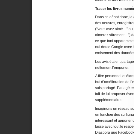
modèle actuel Kindle/
Tracer les livres numé
Dans ce débat donc, la que
des oeuvres, enregistre
(”vous avez aimé…” ou 
aimerez sûrement…”) des
ce que font apparemmen
nul doute Google avec to
croisement des données
Les avis étaient partagé
nettement l’emporter.
A titre personnel et étan
but d’amélioration de l’
suis partagé. Partagé ent
fait de lui proposer év
supplémentaires.
Imaginons un réseau soc
en fonction des surlign
intéressant et apporter 
fasse avec tout le respec
Diaspora que Facebook 