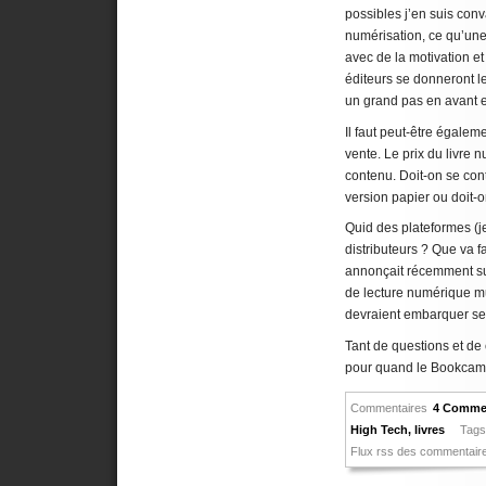
possibles j’en suis conv
numérisation, ce qu’un
avec de la motivation et
éditeurs se donneront l
un grand pas en avant e
Il faut peut-être égalem
vente. Le prix du livre
contenu. Doit-on se cont
version papier ou doit-
Quid des plateformes (je 
distributeurs ? Que va 
annonçait récemment sur
de lecture numérique mu
devraient embarquer ses 
Tant de questions et de
pour quand le Bookcam
Commentaires
4 Commen
High Tech
,
livres
Tags
Flux rss des commentair