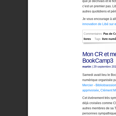
que je décrivais et le fi
c’est un premier pas. Li
autres quotidiens et pér
Je vous encourage à all
innovation de Libé sur 
Commentaires
Pas de C
livres
Tags
livre num
Mon CR et me
BookCamp3
martin
| 29 septembre 20
Samedi avait lieu le Bo
numérique organisée p
Mercier
-
Bibliobsessio
apprivoisée
,
Clément M
Cet événement très sym
déjà croisées comme Clé
autres membres de sa Te
personnes sympathiques 