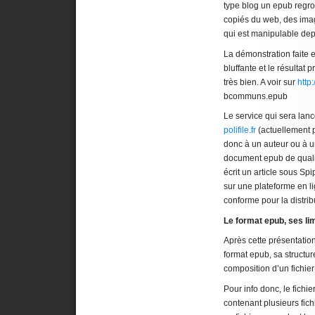
type blog un epub regro
copiés du web, des imag
qui est manipulable dep
La démonstration faite e
bluffante et le résultat
très bien. A voir sur
http
bcommuns.epub
Le service qui sera lanc
polifile.fr
(actuellement p
donc à un auteur ou à 
document epub de qualit
écrit un article sous Sp
sur une plateforme en l
conforme pour la distri
Le format epub, ses lim
Après cette présentation
format epub, sa structur
composition d’un fichie
Pour info donc, le fichie
contenant plusieurs fich