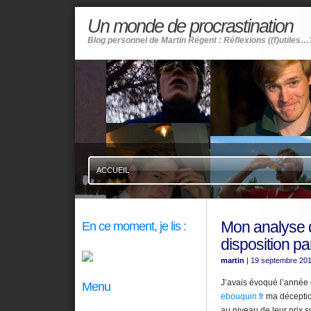
Un monde de procrastination
Blog personnel de Martin Régent : Réflexions ((f)utiles…
ACCUEIL
Mon analyse d
En ce moment, je lis :
disposition pa
martin
| 19 septembre 20
J’avais évoqué l’année
Menu
ebouquin.fr
ma déception
au niveau de leur prix s