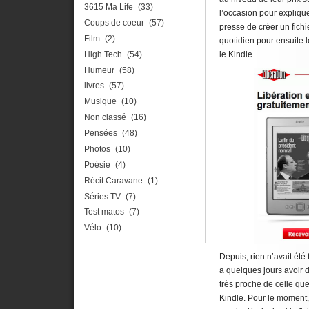
3615 Ma Life
(33)
l’occasion pour expliqu
Coups de coeur
(57)
presse de créer un fichi
Film
(2)
quotidien pour ensuite l
High Tech
(54)
le Kindle.
Humeur
(58)
livres
(57)
Musique
(10)
Non classé
(16)
Pensées
(48)
Photos
(10)
Poésie
(4)
Récit Caravane
(1)
Séries TV
(7)
Test matos
(7)
Vélo
(10)
Depuis, rien n’avait été
a quelques jours avoir
très proche de celle que
Kindle. Pour le moment, 