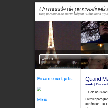
Un monde de procrastinatio
Blog personnel de Martin Régent : Réflexions ((f)u
ACCUEIL
Quand Ma
En ce moment, je lis :
martin
| 13 novem
…Cela nous donne 
Menu
Premier paragraph
génération…le 1 