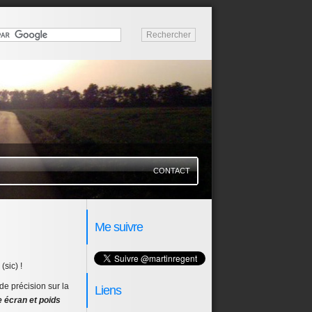
CONTACT
Me suivre
(sic) !
de précision sur la
Liens
e écran et poids