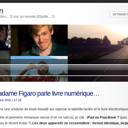
n
tiles…?) sur un monde ((f)utile…?)
dame Figaro parle livre numérique…
bre 2011
| 17:16
une analyse de toute beauté qui oppose la tablette tactile et le livre électronique 
e et première remarque venue d’on ne sait où, je cite :
iPad ou FnacBook
?
(pas 
ou le récent Kobo ?)
Les deux appareils se ressemblent : format identique, larg