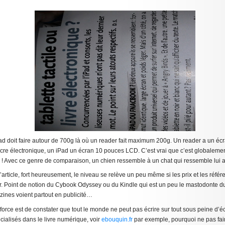
iPad doit faire autour de 700g là où un reader fait maximum 200g. Un reader a un é
encre électronique, un iPad un écran 10 pouces LCD. C’est vrai que c’est globalem
n ! Avec ce genre de comparaison, un chien ressemble à un chat qui ressemble lui
l’article, fort heureusement, le niveau se relève un peu même si les prix et les réfé
r. Point de notion du Cybook Odyssey ou du Kindle qui est un peu le mastodonte du
zines voient partout en publicité…
 force est de constater que tout le monde ne peut pas écrire sur tout sous peine d’é
cialisés dans le livre numérique, voir
ebouquin.fr
par exemple, pourquoi ne pas fair