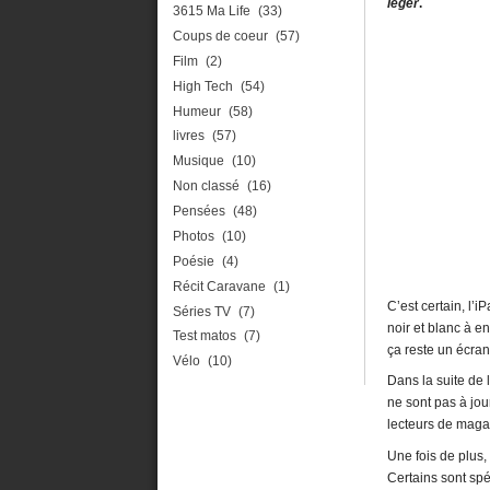
léger
.
3615 Ma Life
(33)
Coups de coeur
(57)
Film
(2)
High Tech
(54)
Humeur
(58)
livres
(57)
Musique
(10)
Non classé
(16)
Pensées
(48)
Photos
(10)
Poésie
(4)
Récit Caravane
(1)
C’est certain, l’
Séries TV
(7)
noir et blanc à 
Test matos
(7)
ça reste un écra
Vélo
(10)
Dans la suite de 
ne sont pas à jou
lecteurs de maga
Une fois de plus,
Certains sont spé