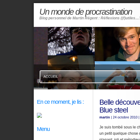
Un monde de procrastination
Blog personnel de Martin Régent : Réflexions ((f)utiles…
ACCUEIL
Belle découver
En ce moment, je lis :
Blue steel
martin
| 24 octobre 2010
|
Je suis tombé sous le c
Menu
un petit quelque chose d
planant, joli et mélodie