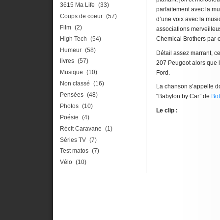
3615 Ma Life
(33)
parfaitement avec la mus
Coups de coeur
(57)
d’une voix avec la musi
Film
(2)
associations merveille
High Tech
(54)
Chemical Brothers par 
Humeur
(58)
Détail assez marrant, ce
livres
(57)
207 Peugeot alors que le
Musique
(10)
Ford.
Non classé
(16)
La chanson s’appelle don
Pensées
(48)
“Babylon by Car” de
Bot
Photos
(10)
Le clip :
Poésie
(4)
Récit Caravane
(1)
Séries TV
(7)
Test matos
(7)
Vélo
(10)