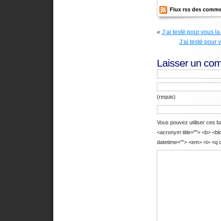
Flux rss des comme
«
J’ai testé pour vous la
J’ai testé pour 
Laisser un co
(requis)
Vous pouvez utiliser ces bal
<acronym title=""> <b> <bl
datetime=""> <em> <i> <q c