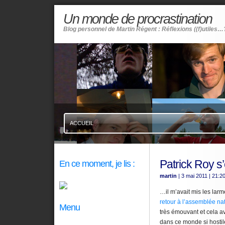
Un monde de procrastination
Blog personnel de Martin Régent : Réflexions ((f)utiles…
ACCUEIL
Patrick Roy s
En ce moment, je lis :
martin
| 3 mai 2011
| 21:2
…il m’avait mis les lar
retour à l’assemblée na
Menu
très émouvant et cela a
dans ce monde si hostile