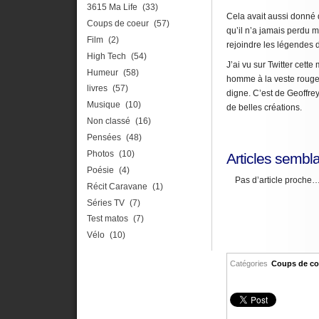
3615 Ma Life
(33)
Cela avait aussi donné d
Coups de coeur
(57)
qu’il n’a jamais perdu ma
Film
(2)
rejoindre les légendes d
High Tech
(54)
J’ai vu sur Twitter cett
Humeur
(58)
homme à la veste rouge.
livres
(57)
digne. C’est de Geoffre
Musique
(10)
de belles créations.
Non classé
(16)
Pensées
(48)
Photos
(10)
Articles sembla
Poésie
(4)
Pas d’article proche
Récit Caravane
(1)
Séries TV
(7)
Test matos
(7)
Vélo
(10)
Catégories
Coups de co