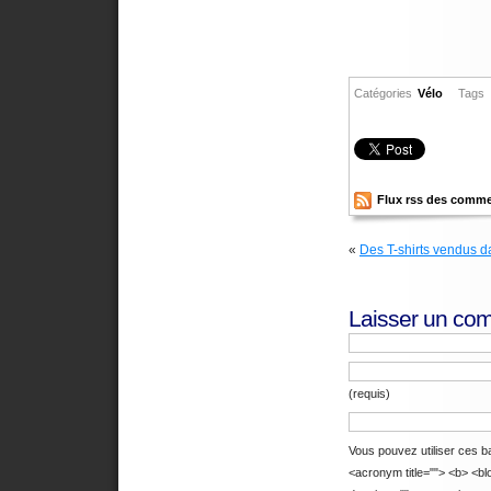
Catégories
Vélo
Tags
Flux rss des comme
«
Des T-shirts vendus d
Laisser un co
(requis)
Vous pouvez utiliser ces bal
<acronym title=""> <b> <bl