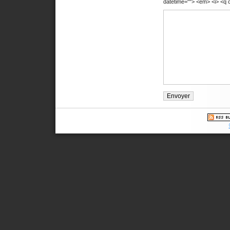
datetime=""> <em> <i> <q c