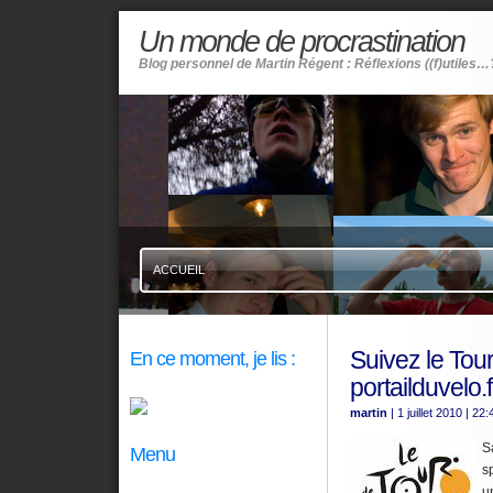
Un monde de procrastination
Blog personnel de Martin Régent : Réflexions ((f)utiles…
ACCUEIL
Suivez le Tou
En ce moment, je lis :
portailduvelo.f
martin
| 1 juillet 2010
| 22:
S
Menu
s
u