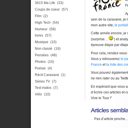
3615 Ma Life
(33)
F
Coups de coeur
(57)
A
Film
(2)
sein de la caravane, je 
High Tech
(54)
mon autre site,
le portai
Humeur
(58)
Cette année encore, je v
livres
(57)
(surprise…
) et anal
Musique
(10)
épreuve étape par étap
Non classé
(16)
Pour cela, rendez-vous 
Pensées
(48)
Vous y retrouverez
le p
Photos
(10)
France
et
la liste des 
Poésie
(4)
Vous pouvez également
Récit Caravane
(1)
ne rien rater ou au Twit
Séries TV
(7)
En espérant que vous a
Test matos
(7)
d’écrire ces articles et 
Vélo
(10)
Vive le Tour !”
Articles sembla
Pas d’article proche