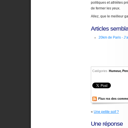
politiques et athlètes pr
de fermer les yeux.
Allez, que le meilleur g
Articles sembla
20km de Paris - J’a
Catégories
Humeur
,
Pen
Flux rss des comme
«
Une petite soif ?
Une réponse