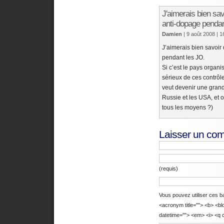
J'aimerais bien sav
anti-dopage pendan
Damien
| 9 août 2008
| 1
J’aimerais bien savoir
pendant les JO.
Si c’est le pays organis
sérieux de ces contrôle
veut devenir une gra
Russie et les USA, et 
tous les moyens ?)
Laisser un co
(requis)
Vous pouvez utiliser ces bal
<acronym title=""> <b> <bl
datetime=""> <em> <i> <q c