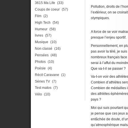
3615 Ma Life
(33)
Pollution, droits de l
Coups de coeur
(57)
l’extérieur, on se croir
Film
(2)
olympiques.
High Tech
(54)
Humeur
(58)
A force de se voir matra
livres
(57)
presque l’enjeu sportif.
Musique
(10)
Personnellement, en plu
Non classé
(16)
pas avoir la télé, je sui
Pensées
(48)
nombreux français face 
Photos
(10)
serai à l’affut du moindre
Poésie
(4)
Que va-t-il se passer ?
Récit Caravane
(1)
Va-t-on voir des athlètes
Séries TV
(7)
Combien d’athlètes sero
Test matos
(7)
Combien de médailles in
des athlètes éphémères 
Vélo
(10)
pays ?
Moi qui suis pourtant qu
je pense que ces jeux 
entâchée de doute, d’un
qu’atmosphérique malsai