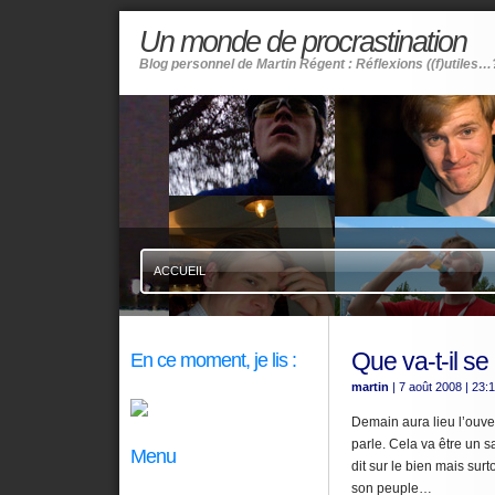
Un monde de procrastination
Blog personnel de Martin Régent : Réflexions ((f)utiles…
ACCUEIL
Que va-t-il se
En ce moment, je lis :
martin
| 7 août 2008
| 23:
Demain aura lieu l’ouve
parle. Cela va être un s
Menu
dit sur le bien mais sur
son peuple…