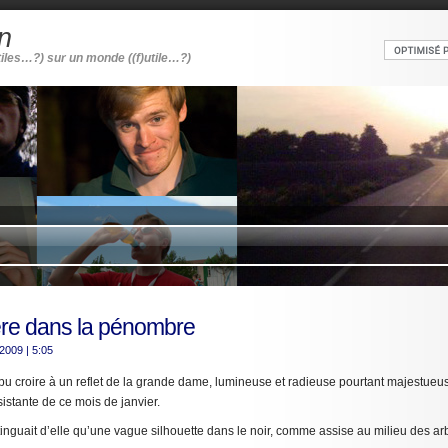
n
tiles…?) sur un monde ((f)utile…?)
re dans la pénombre
 2009
| 5:05
t pu croire à un reflet de la grande dame, lumineuse et radieuse pourtant majestu
sistante de ce mois de janvier.
tinguait d’elle qu’une vague silhouette dans le noir, comme assise au milieu des ar