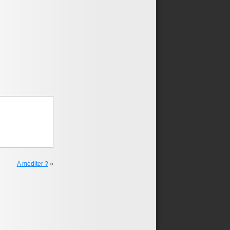
A méditer ?
»