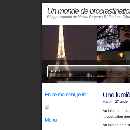
Un monde de procrastinatio
Blog personnel de Martin Régent : Réflexions ((f)u
ACCUEIL
Une lumiè
En ce moment, je lis :
martin
| 27 janvier
Au loin on aurai
la végétation per
Menu
Au loin on ne dis