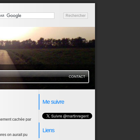
CONTACT
Me suivre
eusement cachée par
Liens
bres on aurait pu