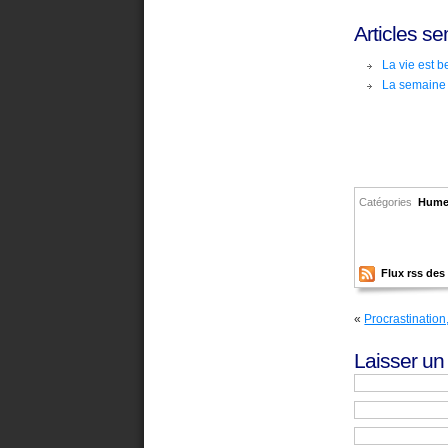
Articles se
La vie est b
La semaine 
Catégories
Hume
Flux rss de
«
Procrastination
Laisser u