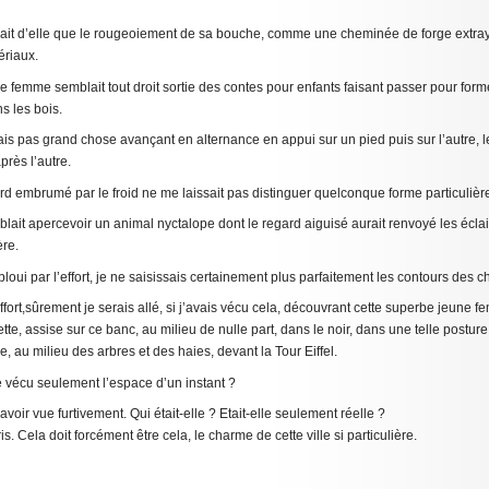
yait d’elle que le rougeoiement de sa bouche, comme une cheminée de forge extra
ériaux.
ne femme semblait tout droit sortie des contes pour enfants faisant passer pour for
s les bois.
ais pas grand chose avançant en alternance en appui sur un pied puis sur l’autre, 
près l’autre.
d embrumé par le froid ne me laissait pas distinguer quelconque forme particulièr
blait apercevoir un animal nyctalope dont le regard aiguisé aurait renvoyé les éclair
ère.
ébloui par l’effort, je ne saisissais certainement plus parfaitement les contours des 
effort,sûrement je serais allé, si j’avais vécu cela, découvrant cette superbe jeune 
tte, assise sur ce banc, au milieu de nulle part, dans le noir, dans une telle posture 
, au milieu des arbres et des haies, devant la Tour Eiffel.
-je vécu seulement l’espace d’un instant ?
voir vue furtivement. Qui était-elle ? Etait-elle seulement réelle ?
is. Cela doit forcément être cela, le charme de cette ville si particulière.