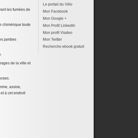
Le portail du Vélo
yant les fumées de
Mon Facebook
Mon Google +
me chimérique toute
Mon Profil LinkedIn
Mon profil Viadeo
les jambes
Mon Twitter
Recherche ebook gratuit
e.
ages de la ville et
choses.
femme, assise,
et à cet endroit