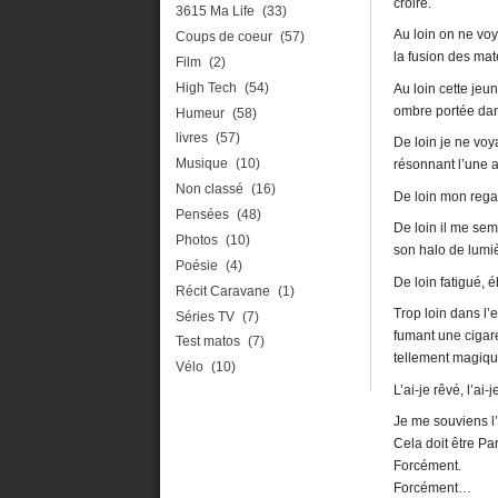
croire.
3615 Ma Life
(33)
Au loin on ne vo
Coups de coeur
(57)
la fusion des mat
Film
(2)
High Tech
(54)
Au loin cette jeu
ombre portée dan
Humeur
(58)
livres
(57)
De loin je ne voy
Musique
(10)
résonnant l’une a
Non classé
(16)
De loin mon regar
Pensées
(48)
De loin il me sem
Photos
(10)
son halo de lumi
Poésie
(4)
De loin fatigué, 
Récit Caravane
(1)
Trop loin dans l’
Séries TV
(7)
fumant une cigare
Test matos
(7)
tellement magique
Vélo
(10)
L’ai-je rêvé, l’ai
Je me souviens l’a
Cela doit être Par
Forcément.
Forcément…