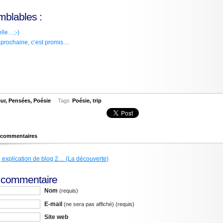
mblables :
elle…;-)
prochaine, c’est promis…
ur
,
Pensées
,
Poésie
Tags
Poésie
,
trip
s commentaires
, explication de blog 2… (La découverte)
n commentaire
Nom
(requis)
E-mail
(ne sera pas affiché)
(requis)
Site web